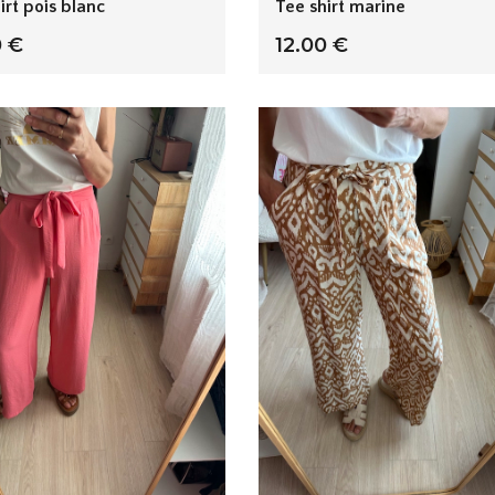
irt pois blanc
Tee shirt marine
0 €
12.00 €