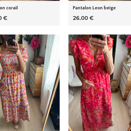
on corail
Pantalon Leon beige
0 €
26.00 €