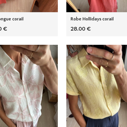
ongue corail
Robe Hollidays corail
0 €
28.00 €